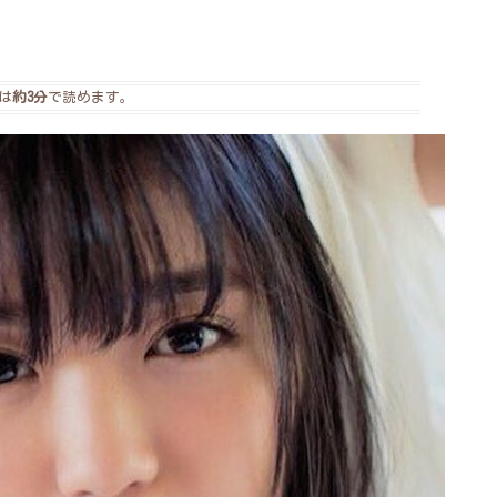
は
約3分
で読めます。