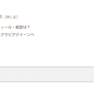
次
フィール・経歴は？
てグラビアクイーンへ
め