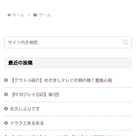
ホーム
ゲーム
最近の投稿
【グラドル紹介】めざましテレビの朝の顔！豊島心桜
【FF10プレイ日記】第1回
お久しぶりです
ドラクエあるある