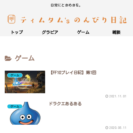
日常にときめきを。
トップ
グラビア
ゲーム
雑談
ゲーム
【FF10プレイ日記】第1回
ゲーム
2021.11.01
ドラクエあるある
ゲーム
2020.05.11