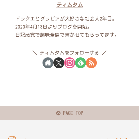
ティムタム
ドラクエとグラビアが大好きな社会人2年目。
2020年4月13日よりブログを開始。
日記感覚で趣味全開で書かせてもらってます。
ティムタムをフォローする
PAGE TOP