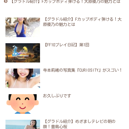
【グラドル紹介】Fカップボディ弾ける！大原優乃の魅力とは
【グラドル紹介】Fカップボディ弾ける！大
原優乃の魅力とは
【FF10プレイ日記】第1回
寺本莉緒の写真集『CURIOSITY』がスゴい！
お久しぶりです
【グラドル紹介】めざましテレビの朝の
顔！豊島心桜