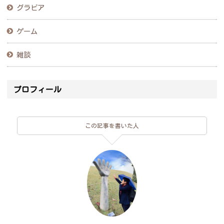
グラビア
ゲーム
雑談
プロフィール
この記事を書いた人